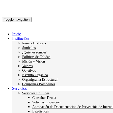
Toggle navigation
Inicio
Institución
Reseña Histórica
Símbolos
¿Quiénes somos?
Políticas de Calidad
Misión y Visión
Valores
Objetivos
Estatuto Orgánico
Organigrama Estructural
Compañías Bomberiles
Servicios
Servicios En Línea
Consultar Deuda
Solicitar Inspección
Aprobación de Documentación de Prevención de Incend
Estadísticas