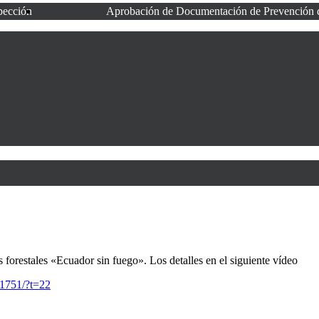
spección
Aprobación de Documentación de Prevención 
 forestales «Ecuador sin fuego». Los detalles en el siguiente vídeo
01751/?t=22