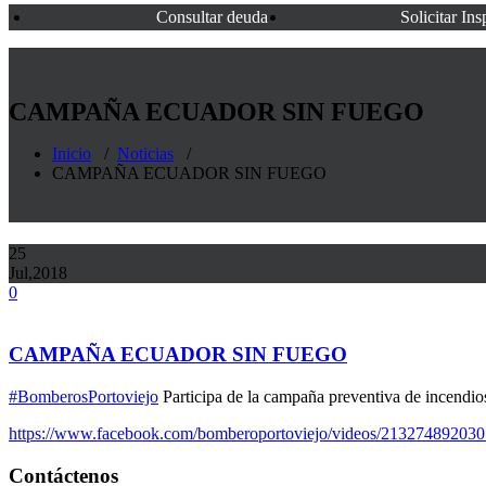
Consultar deuda
Solicitar In
CAMPAÑA ECUADOR SIN FUEGO
Inicio
/
Noticias
/
CAMPAÑA ECUADOR SIN FUEGO
25
Jul,2018
0
CAMPAÑA ECUADOR SIN FUEGO
#
BomberosPortoviejo
Participa de la campaña preventiva de incendios
https://www.facebook.com/bomberoportoviejo/videos/21327489203
Contáctenos