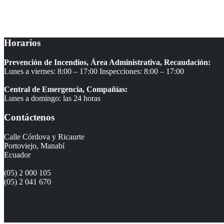
Teléfonos
Oficinas Administrativas: 052 000 105 – 052 041 670
Horarios
Prevención de Incendios, Área Administrativa, Recaudación:
Lunes a viernes: 8:00 – 17:00 Inspecciones: 8:00 – 17:00
Central de Emergencia, Compañías:
Lunes a domingo: las 24 horas
Contáctenos
Calle Córdova y Ricaurte
Portoviejo, Manabí
Ecuador
(05) 2 000 105
(05) 2 041 670