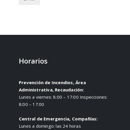
i
o
o
m
e
n
s
a
j
e
*
Horarios
Prevención de Incendios, Área
Administrativa, Recaudación:
Lunes a viernes: 8:00 – 17:00 Inspecciones:
8:00 – 17:00
Central de Emergencia, Compañías:
Lunes a domingo: las 24 horas