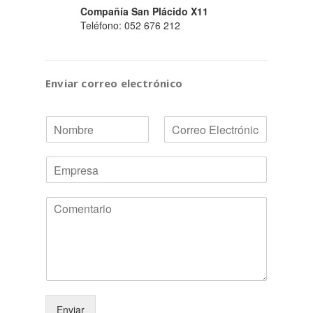
Compañía San Plácido X11
Teléfono: 052 676 212
Enviar correo electrónico
N
E
o
m
m
a
E
b
i
m
r
l
p
e
*
C
r
*
o
e
m
s
e
a
n
t
a
r
Enviar