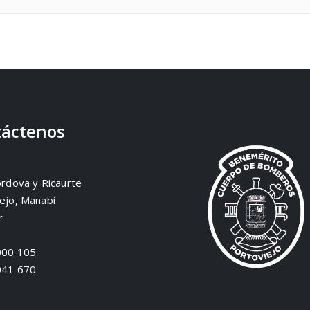
áctenos
órdova y Ricaurte
ejo, Manabí
r
000 105
041 670