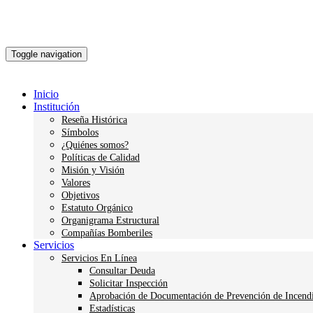
Toggle navigation
Inicio
Institución
Reseña Histórica
Símbolos
¿Quiénes somos?
Políticas de Calidad
Misión y Visión
Valores
Objetivos
Estatuto Orgánico
Organigrama Estructural
Compañías Bomberiles
Servicios
Servicios En Línea
Consultar Deuda
Solicitar Inspección
Aprobación de Documentación de Prevención de Incend
Estadísticas