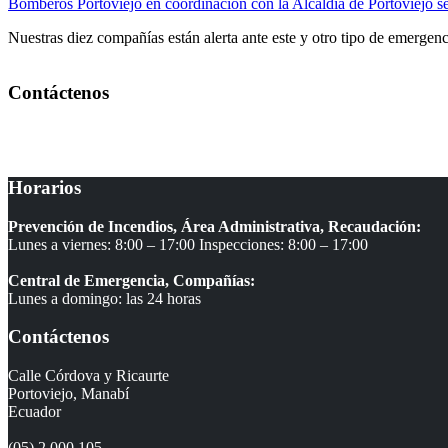
Bomberos Portoviejo en coordinación con la Alcaldia de Portoviejo 
Nuestras diez compañías están alerta ante este y otro tipo de emergenc
Contáctenos
Teléfonos
Oficinas Administrativas: 052 000 105 – 052 041 670
Horarios
Prevención de Incendios, Área Administrativa, Recaudación:
Lunes a viernes: 8:00 – 17:00 Inspecciones: 8:00 – 17:00
Central de Emergencia, Compañías:
Lunes a domingo: las 24 horas
Contáctenos
Calle Córdova y Ricaurte
Portoviejo, Manabí
Ecuador
(05) 2 000 105