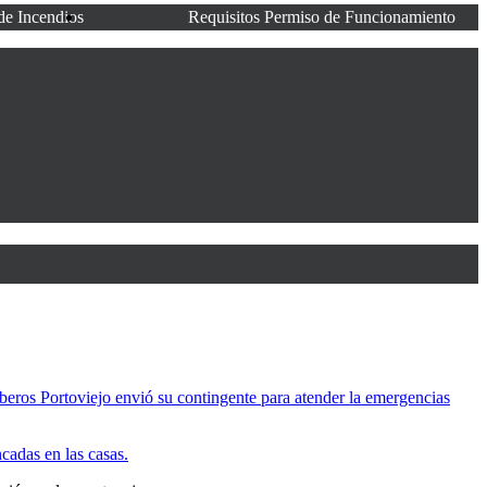
de Incendios
Requisitos Permiso de Funcionamiento
beros Portoviejo envió su contingente para atender la emergencias
cadas en las casas.