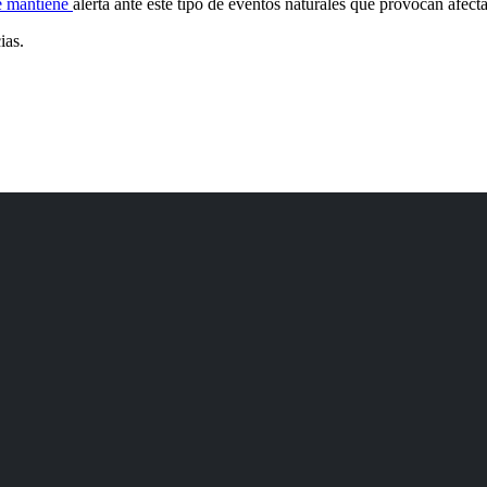
se mantiene
alerta ante este tipo de eventos naturales que provocan afect
ias.
Correo Electrónico
info@bomberosportoviejo.gob.ec