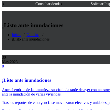
Consultar deuda
Solicitar In
¡Listo ante inundaciones
Inicio
/
Noticias
/
¡Listo ante inundaciones
30
May,2023
0
¡Listo ante inundaciones
Ante el embate de la naturaleza suscitado la tarde de ayer con nuest
ante la inundación de varias viviendas.
Tras los reportes de emergencia se movilizaron efectivos y unidades p