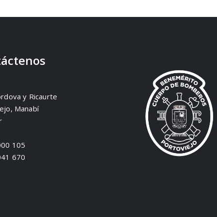
áctenos
órdova y Ricaurte
ejo, Manabí
r
000 105
041 670