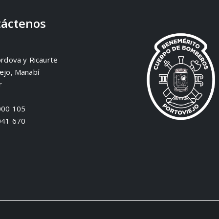
áctenos
órdova y Ricaurte
ejo, Manabí
r
000 105
041 670