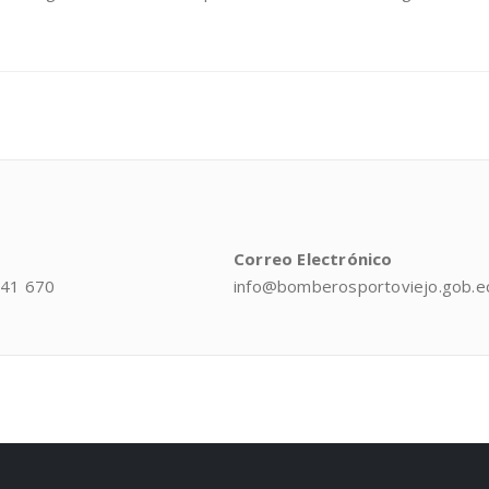
Correo Electrónico
041 670
info@bomberosportoviejo.gob.e