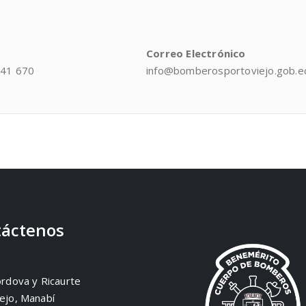
Correo Electrónico
041 670
info@bomberosportoviejo.gob.e
áctenos
órdova y Ricaurte
ejo, Manabí