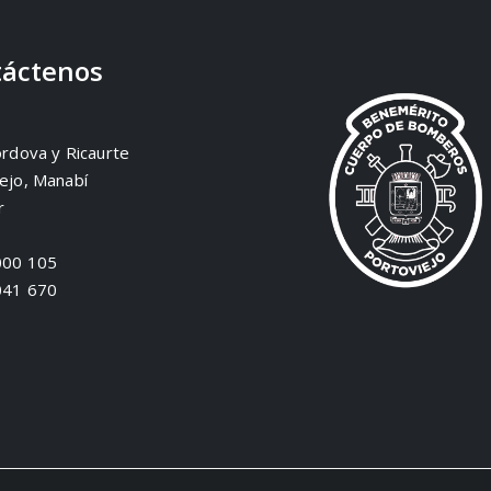
áctenos
órdova y Ricaurte
ejo, Manabí
r
000 105
041 670