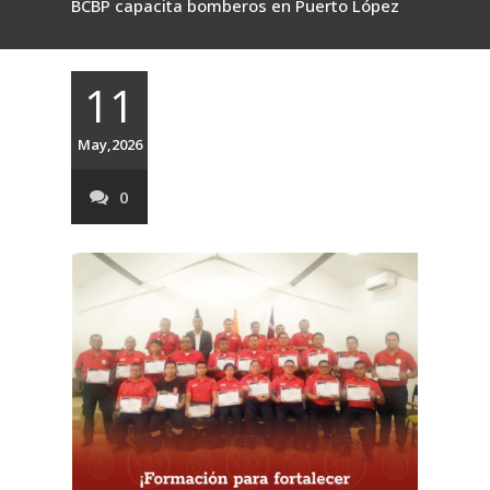
BCBP capacita bomberos en Puerto López
11
May,2026
0