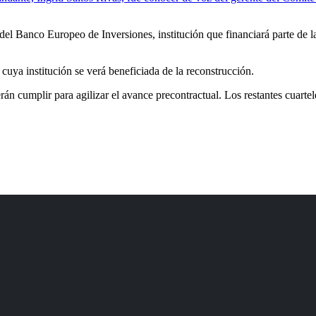
del Banco Europeo de Inversiones, institución que financiará parte de
uya institución se verá beneficiada de la reconstrucción.
n cumplir para agilizar el avance precontractual. Los restantes cuartel
Correo Electrónico
info@bomberosportoviejo.gob.ec