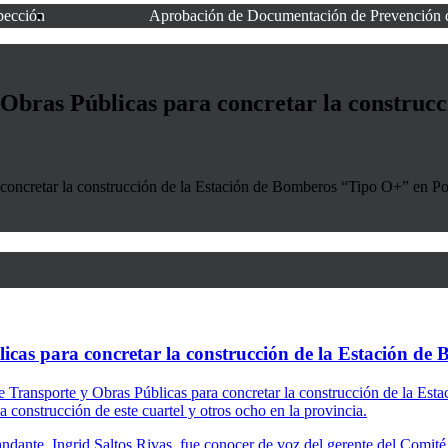
spección
Aprobación de Documentación de Prevención 
 Obras Públicas para concretar la construc
 concretar la construcción de la Estación de Bomberos “Tipo O+” en Po
licas para concretar la construcción de la Estación d
Transporte y Obras Públicas para concretar la construcción de la Esta
a construcción de este cuartel y otros ocho en la provincia.
andante, Ingrid Saltos Rivas, fue conocer de voz del gerente del Comité