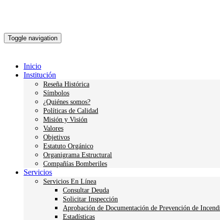
Toggle navigation
Inicio
Institución
Reseña Histórica
Símbolos
¿Quiénes somos?
Políticas de Calidad
Misión y Visión
Valores
Objetivos
Estatuto Orgánico
Organigrama Estructural
Compañías Bomberiles
Servicios
Servicios En Línea
Consultar Deuda
Solicitar Inspección
Aprobación de Documentación de Prevención de Incend
Estadísticas