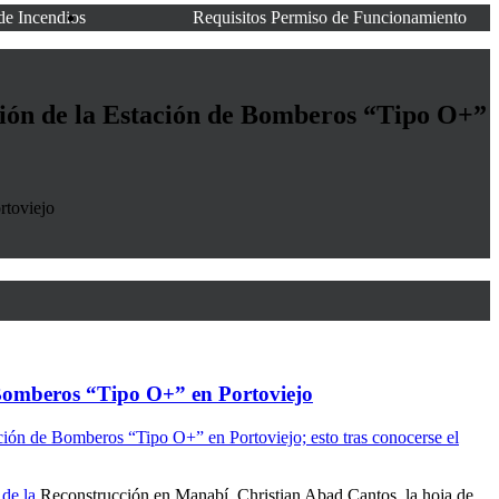
de Incendios
Requisitos Permiso de Funcionamiento
ción de la Estación de Bomberos “Tipo O+”
rtoviejo
e Bomberos “Tipo O+” en Portoviejo
ción de Bomberos “Tipo O+” en Portoviejo; esto tras conocerse el
 de la
Reconstrucción en Manabí, Christian Abad Cantos, la hoja de