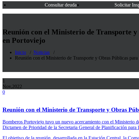
Consultar deuda
Solicitar In
Reunión con el Ministerio de Transporte y
en Portoviejo
Inicio
/
Noticias
/
Reunión con el Ministerio de Transporte y Obras Públicas para
1
Nov,2022
0
Reunión con el Ministerio de Transporte y Obras Púb
Bomberos Portoviejo tuvo un nuevo acercamiento con el Ministerio de 
Dictamen de Prioridad de la Secretaria General de Planificación para l
El objetivo de la reunión, desarrollada en la Estación Central, la Com